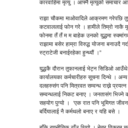
कारवाहिमा मृत्यु । आफ्नै मृत्युको समाचार आफ
राझा चौकमा माओवादिले आक्रमण गरेपछि तुफा
कटवाललाई फोन गरे । हामीले तिम्रो नाकै म
फोनमा तँ तँ म म बाहेक उनको युद्धमा रुक्मां
राझामा बसेर हाम्रा विरुद्ध योजना बनाउदै गर्द
स्ट्राटेजी बनाईरहेका हुन्थ्यौं ।”
युद्धकै दौरान तुफानलाई भेट्न सिडिओ आउँ
कार्यालयका कर्मचारीहरु सूचना दिन्थे । अन्य 
दलहरुसंग पनि मित्रवत सम्वन्ध राख्ने प्रय
सम्वन्धलाई निकट बनाए । जनतासंग भिज्ने काम 
सहयोग पुग्यो । ‘एक रात पनि भूमिगत जीवनमा
बर्दियालाई नै कर्मथलो बनाए र यहि बसे ।
बाँके रणनीतिक ठाँउ थियो । नेत्र विक्रम चन्