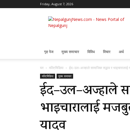
Friday, August 7, 2026
Nepalgunj
News
गृह पेज
मुख्य समाचार
विविध
विचार
अर्थ
घर
मल्टिमिडिया
ईद–उल–अज्हाले सामाजिक सद्भाव र भाइचारालाई मज
मल्टिमिडिया
मुख्य समाचार
ईद–उल–अज्हाले स
भाइचारालाई मजबुत 
यादव