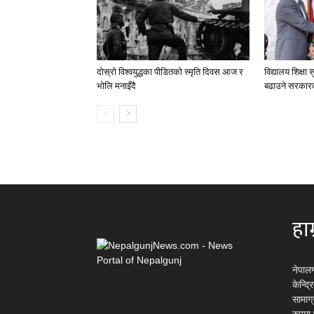
दोस्रो विश्वयुद्धका पीडितको स्मृति दिवस आज र
विद्यालय शिक्षा
भोलि मनाइँदै
बढाउने सरकार
हाम
नेपाल
केन्द्
सामाग
रुपमा