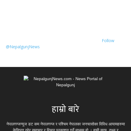
Follow
@NepalgunjNews
हाम्रो बारे
नेपालगन्जन्यूज डट कम नेपालगन्ज र पश्चिम नेपालका जनचासोका विविध आयामहरुमा
केन्द्रित रहेर समाचार र विचार प्रकाशन गर्ने माध्यम हो । हामी सत्य, तथ्य र