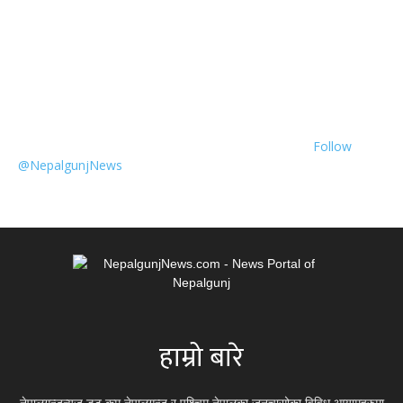
Follow
@NepalgunjNews
हाम्रो बारे
नेपालगन्जन्यूज डट कम नेपालगन्ज र पश्चिम नेपालका जनचासोका विविध आयामहरुमा