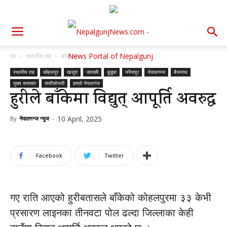
घर
स्थानीय तह
कोहलपुर
स्थानीय तह
कोहलपुर
खजुरा
जानकी
डुडुवा
नरैनापुर
नेपालगन्ज
बैजनाथ
मुख्य समाचार
राप्तीसोनारी
हाम्रो नेपालगंज
हुरीले बाँकेमा विद्युत् आपूर्ति अवरुद्ध
10 April, 2025
By
नेपालगन्ज न्यूज
-
Facebook
Twitter
गए राति आएको हुरीबतासले बाँकेको कोहलपुरमा ३३ केभी
प्रसारण लाइनका तीनवटा पोल ढल्दा जिल्लाका केही