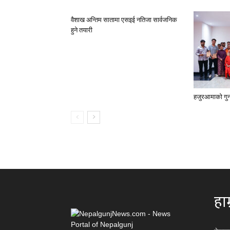
वैशाख अन्तिम सातामा एसइई नतिजा सार्वजनिक
हुने तयारी
हजुरआमाको गुनास
हाम