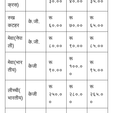
३०.००
४०.००
३५.००
क्रस)
रुख
रू
रू
रू
के.जी.
कटहर
६०.००
७०.००
६५.००
मेवा(नेपा
रू
रू
रू
के.जी.
ली)
८०.००
९०.००
८५.००
रू
मेवा(भार
रू
रू
केजी
१००.०
तीय)
९०.००
९५.००
०
रू
रू
रू
लीच्ची(
केजी
२५०.०
२८०.०
२६५.०
भारतीय)
०
०
०