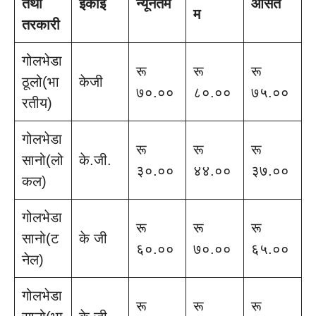
तथा
ईकाइ
न्यूनतम
औसत
म
तरकारी
गोलभेडा
रू
रू
रू
ठूलो(भा
केजी
७०.००
८०.००
७५.००
रतीय)
गोलभेडा
रू
रू
रू
सानो(लो
के.जी.
३०.००
४४.००
३७.००
कल)
गोलभेडा
रू
रू
रू
सानो(ट
के जी
६०.००
७०.००
६५.००
नेल)
गोलभेडा
रू
रू
रू