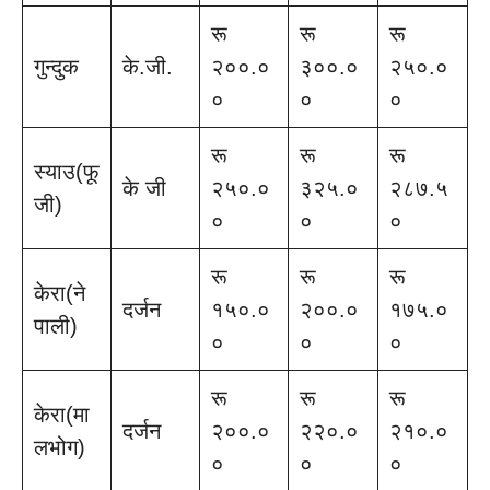
रू
रू
रू
गुन्दुक
के.जी.
२००.०
३००.०
२५०.०
०
०
०
रू
रू
रू
स्याउ(फू
के जी
२५०.०
३२५.०
२८७.५
जी)
०
०
०
रू
रू
रू
केरा(ने
दर्जन
१५०.०
२००.०
१७५.०
पाली)
०
०
०
रू
रू
रू
केरा(मा
दर्जन
२००.०
२२०.०
२१०.०
लभोग)
०
०
०