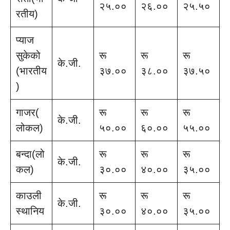
२५.००
२६.००
२५.५०
रतीय)
प्याज
सुकेको
रू
रू
रू
के.जी.
(भारतीय
३७.००
३८.००
३७.५०
)
गाजर(
रू
रू
रू
के.जी.
लोकल)
५०.००
६०.००
५५.००
बन्दा(लो
रू
रू
रू
के.जी.
कल)
३०.००
४०.००
३५.००
काउली
रू
रू
रू
के.जी.
स्थानिय
३०.००
४०.००
३५.००