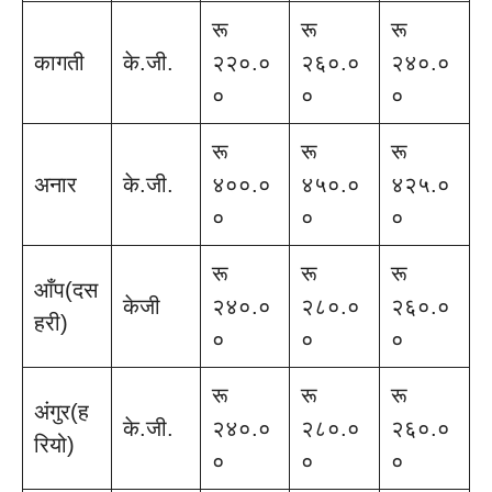
रू
रू
रू
कागती
के.जी.
२२०.०
२६०.०
२४०.०
०
०
०
रू
रू
रू
अनार
के.जी.
४००.०
४५०.०
४२५.०
०
०
०
रू
रू
रू
आँप(दस
केजी
२४०.०
२८०.०
२६०.०
हरी)
०
०
०
रू
रू
रू
अंगुर(ह
के.जी.
२४०.०
२८०.०
२६०.०
रियो)
०
०
०