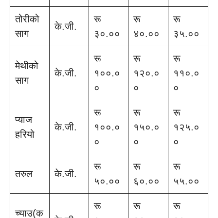
तोरीको
रू
रू
रू
के.जी.
साग
३०.००
४०.००
३५.००
रू
रू
रू
मेथीको
के.जी.
१००.०
१२०.०
११०.०
साग
०
०
०
रू
रू
रू
प्याज
के.जी.
१००.०
१५०.०
१२५.०
हरियो
०
०
०
रू
रू
रू
तरुल
के.जी.
५०.००
६०.००
५५.००
रू
रू
रू
च्याउ(क