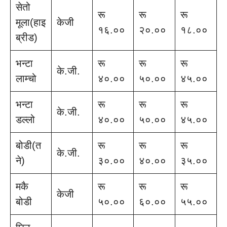
सेतो
रू
रू
रू
मूला(हाइ
केजी
१६.००
२०.००
१८.००
ब्रीड)
भन्टा
रू
रू
रू
के.जी.
लाम्चो
४०.००
५०.००
४५.००
भन्टा
रू
रू
रू
के.जी.
डल्लो
४०.००
५०.००
४५.००
बोडी(त
रू
रू
रू
के.जी.
ने)
३०.००
४०.००
३५.००
मकै
रू
रू
रू
केजी
बोडी
५०.००
६०.००
५५.००