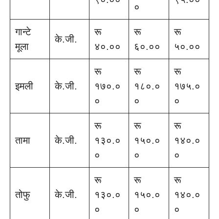
०
गान्टे
रू
रू
रू
के.जी.
मूला
४०.००
६०.००
५०.००
रू
रू
रू
इमली
के.जी.
१७०.०
१८०.०
१७५.०
०
०
०
रू
रू
रू
तामा
के.जी.
१३०.०
१५०.०
१४०.०
०
०
०
रू
रू
रू
तोफु
के.जी.
१३०.०
१५०.०
१४०.०
०
०
०