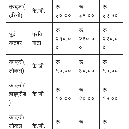
तरबुजा(
रू
रू
रू
के.जी.
हरियो)
३०.००
३५.००
३२.५०
रू
रू
रू
भुई
प्रति
२१०.०
२३०.०
२२०.०
कटहर
गोटा
०
०
०
काक्रो(
रू
रू
रू
के.जी.
लोकल)
५०.००
६०.००
५५.००
काक्रो(
रू
रू
रू
हाइब्रीड
के जी
१०.००
२०.००
१५.००
)
काक्रो(
रू
रू
रू
लोकल
के.जी.