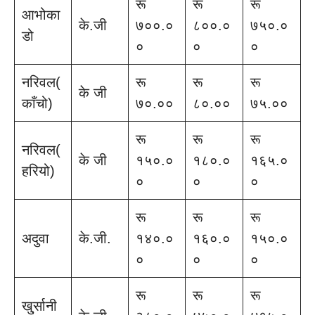
रू
रू
रू
आभोका
के.जी
७००.०
८००.०
७५०.०
डो
०
०
०
नरिवल(
रू
रू
रू
के जी
काँचो)
७०.००
८०.००
७५.००
रू
रू
रू
नरिवल(
के जी
१५०.०
१८०.०
१६५.०
हरियो)
०
०
०
रू
रू
रू
अदुवा
के.जी.
१४०.०
१६०.०
१५०.०
०
०
०
रू
रू
रू
खु्र्सानी