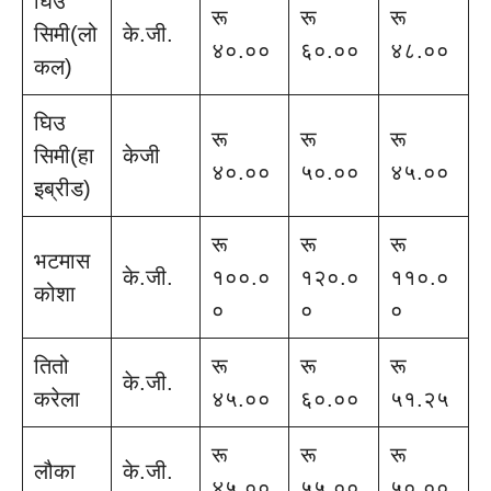
घिउ
रू
रू
रू
सिमी(लो
के.जी.
४०.००
६०.००
४८.००
कल)
घिउ
रू
रू
रू
सिमी(हा
केजी
४०.००
५०.००
४५.००
इब्रीड)
रू
रू
रू
भटमास
के.जी.
१००.०
१२०.०
११०.०
कोशा
०
०
०
तितो
रू
रू
रू
के.जी.
करेला
४५.००
६०.००
५१.२५
रू
रू
रू
लौका
के.जी.
४५.००
५५.००
५०.००