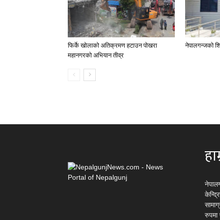
फिर्के खोलाको अतिक्रमण हटाउन पोखरा
नेपालगन्जको शि
महानगरको अभियान तीव्र
हाम
नेपाल
केन्द्
सामाग
रुपमा