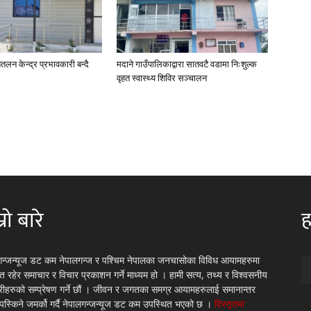
तलन केन्द्र प्रभावकारी बन्दै
मदाने गाउँपालिकाद्वारा सातवटै वडामा निःशुल्क
वृहत स्वास्थ्य शिविर सञ्चालन
्रो बारे
ह
गन्जन्यूज डट कम नेपालगन्ज र पश्चिम नेपालका जनचासोका विविध आयामहरुमा
रित रहेर समाचार र विचार प्रकाशन गर्ने माध्यम हो । हामी सत्य, तथ्य र विश्वसनीय
्रीहरुको सम्प्रेषण गर्ने छौं । जीवन र जगतका समग्र आयामहरुलाई समानान्तर
 पस्किने जमर्को गर्दै नेपालगन्जन्यूज डट कम उपस्थित भएको छ ।
विस्तृतमा