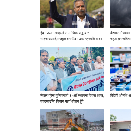
ईद–उल–अज्हाले सामाजिक सद्भाव र
देशभर मौसममा ब
भाइचारालाई मजबुत बनाउँछ : उपराष्ट्रपति यादव
चट्याङ्गसहित वर
नेपाल प्रेस युनियनको ३५औँ स्थापना दिवस आज,
विदेशी औषधि आ
काठमाडौँमा विधान महाधिवेशन हुँदै