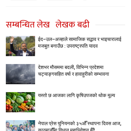
सम्बन्धित लेख
लेखक बढी
ईद–उल–अज्हाले सामाजिक सद्भाव र भाइचारालाई
मजबुत बनाउँछ : उपराष्ट्रपति यादव
देशभर मौसममा बदली, विभिन्न प्रदेशमा
चट्याङ्गसहित वर्षा र हावाहुरीको सम्भावना
यस्तो छ आजका लागि कृषिउपजको थोक मूल्य
नेपाल प्रेस युनियनको ३५औँ स्थापना दिवस आज,
काठमाडौँमा विधान महाधिवेशन हुँदै