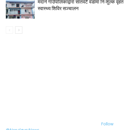
मदाने गाउँपालिकाद्वारा सातवटै वडामा निःशुल्क वृहत
स्वास्थ्य शिविर सञ्चालन
Follow
@NepalgunjNews