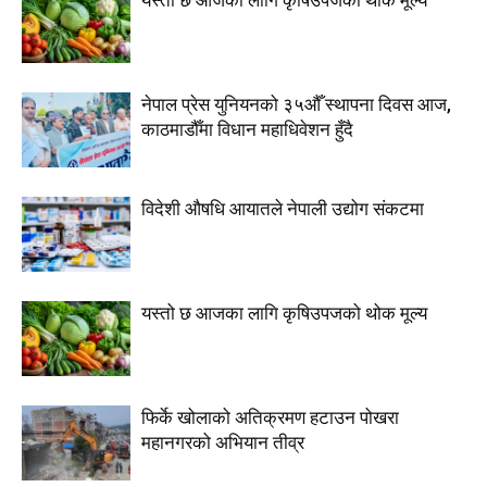
यस्तो छ आजका लागि कृषिउपजको थोक मूल्य
नेपाल प्रेस युनियनको ३५औँ स्थापना दिवस आज,
काठमाडौँमा विधान महाधिवेशन हुँदै
विदेशी औषधि आयातले नेपाली उद्योग संकटमा
यस्तो छ आजका लागि कृषिउपजको थोक मूल्य
फिर्के खोलाको अतिक्रमण हटाउन पोखरा
महानगरको अभियान तीव्र