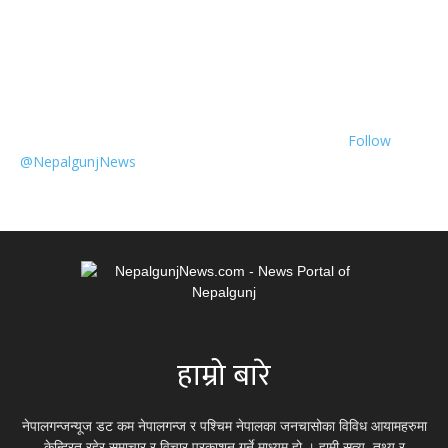
Follow
@NepalgunjNews
हाम्रो बारे
नेपालगन्जन्यूज डट कम नेपालगन्ज र पश्चिम नेपालका जनचासोका विविध आयामहरुमा
केन्द्रित रहेर समाचार र विचार प्रकाशन गर्ने माध्यम हो । हामी सत्य, तथ्य र