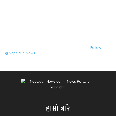
Follow
@NepalgunjNews
हाम्रो बारे