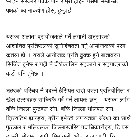
छोड्ने संस्कार पक्कै पनि राम्रो होइन यसमा सम्बन्धित
पक्षको ध्यानाकर्षण होस्, हुनुपर्छ ।
यसका अलावा प्रायोजकले गर्ने लगानी अनुसारको
आशातित प्रतिफलको सुनिश्चितता गर्नु आयोजकको परम
कर्तव्य हो । यसले आयोजक प्रति ढुक्क हुने बातावरण
सिर्जित हुनेछ र यही नै दीर्घकालिन सहकार्य र सहयात्राको
कडी पनि हुनेछ ।
शहरको परिचय नै बदल्ने हैसियत राख्ने यस्ता प्रतियोगिता र
खेल उत्सवहरु साच्चिकै गर्व गर्न लायक छन् । यसका लागि
बाँके जिल्ला फुटबल संघ, बाँके जिल्ला भलिबल संघ,
क्रियटिभ ह्यान्ड्स, ग्रीन इभेन्टो लगायतका संस्था का साथै
फुटबल र भलिबलका जिल्लास्तरिय पदाधिकारीहरु, टि.एस.
ठकुरी, मोहम्मद रफी, भिम वली, भोज राज शाही, रिता