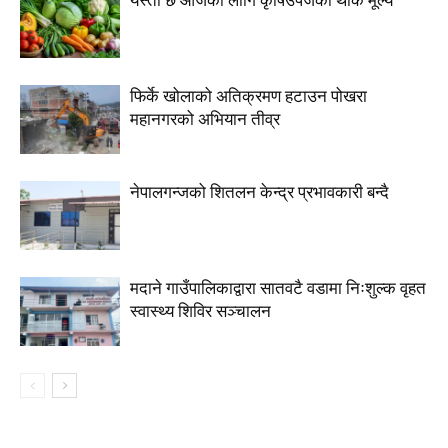
यस्तो छ आजका लागि कृषिउपजको थोक मूल्य
फिर्के खोलाको अतिक्रमण हटाउन पोखरा
महानगरको अभियान तीव्र
नेपालगन्जको शितलन केन्द्र प्रभावकारी बन्दै
मदाने गाउँपालिकाद्वारा सातवटै वडामा निःशुल्क वृहत
स्वास्थ्य शिविर सञ्चालन