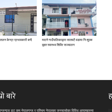
तलन केन्द्र प्रभावकारी बन्दै
मदाने गाउँपालिकाद्वारा सातवटै वडामा निःशुल्क
वृहत स्वास्थ्य शिविर सञ्चालन
्रो बारे
ह
गन्जन्यूज डट कम नेपालगन्ज र पश्चिम नेपालका जनचासोका विविध आयामहरुमा