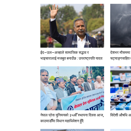
ईद–उल–अज्हाले सामाजिक सद्भाव र
देशभर मौसममा ब
भाइचारालाई मजबुत बनाउँछ : उपराष्ट्रपति यादव
चट्याङ्गसहित वर
नेपाल प्रेस युनियनको ३५औँ स्थापना दिवस आज,
विदेशी औषधि आ
काठमाडौँमा विधान महाधिवेशन हुँदै