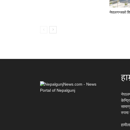
नेपालगन्जको शि
हाम
नेपाल
केन्द्
सामाग
रुपमा
हामीला