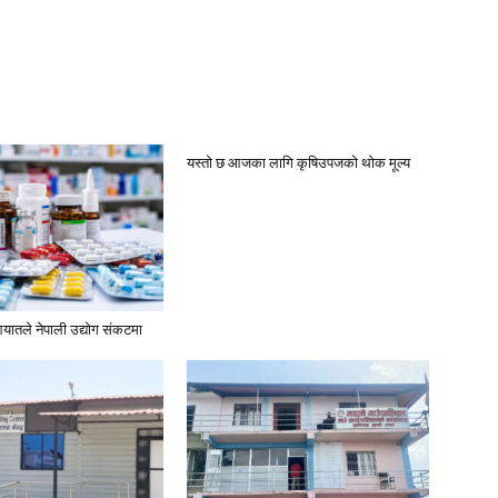
यस्तो छ आजका लागि कृषिउपजको थोक मूल्य
यातले नेपाली उद्योग संकटमा