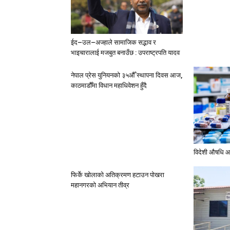
ईद–उल–अज्हाले सामाजिक सद्भाव र
भाइचारालाई मजबुत बनाउँछ : उपराष्ट्रपति यादव
नेपाल प्रेस युनियनको ३५औँ स्थापना दिवस आज,
काठमाडौँमा विधान महाधिवेशन हुँदै
विदेशी औषधि आ
फिर्के खोलाको अतिक्रमण हटाउन पोखरा
महानगरको अभियान तीव्र