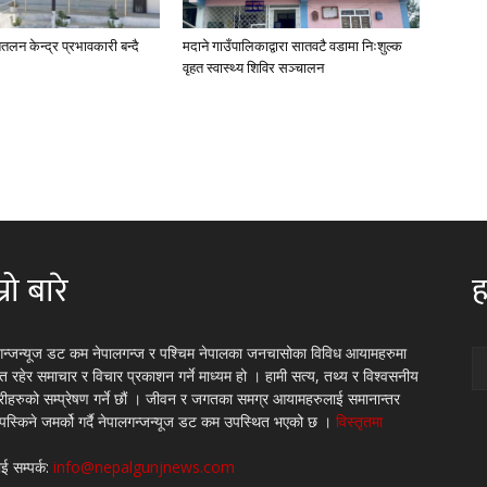
तलन केन्द्र प्रभावकारी बन्दै
मदाने गाउँपालिकाद्वारा सातवटै वडामा निःशुल्क
वृहत स्वास्थ्य शिविर सञ्चालन
्रो बारे
ह
गन्जन्यूज डट कम नेपालगन्ज र पश्चिम नेपालका जनचासोका विविध आयामहरुमा
रित रहेर समाचार र विचार प्रकाशन गर्ने माध्यम हो । हामी सत्य, तथ्य र विश्वसनीय
्रीहरुको सम्प्रेषण गर्ने छौं । जीवन र जगतका समग्र आयामहरुलाई समानान्तर
 पस्किने जमर्को गर्दै नेपालगन्जन्यूज डट कम उपस्थित भएको छ ।
विस्तृतमा
ई सम्पर्क:
info@nepalgunjnews.com