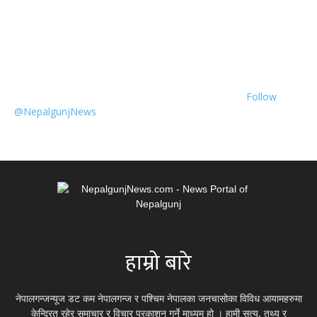
Follow
@NepalgunjNews
हाम्रो बारे
नेपालगन्जन्यूज डट कम नेपालगन्ज र पश्चिम नेपालका जनचासोका विविध आयामहरुमा
केन्द्रित रहेर समाचार र विचार प्रकाशन गर्ने माध्यम हो । हामी सत्य, तथ्य र