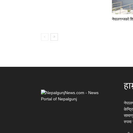
नेपालगन्जको शि
हाम
नेपाल
केन्द्
सामाग
रुपमा