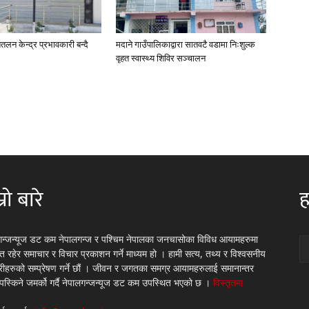
तलन केन्द्र प्रभावकारी बन्दै
मदाने गाउँपालिकाद्वारा सातवटै वडामा निःशुल्क
वृहत स्वास्थ्य शिविर सञ्चालन
्रो बारे
ह
गन्जन्यूज डट कम नेपालगन्ज र पश्चिम नेपालका जनचासोका विविध आयामहरुमा
रित रहेर समाचार र विचार प्रकाशन गर्ने माध्यम हो । हामी सत्य, तथ्य र विश्वसनीय
्रीहरुको सम्प्रेषण गर्ने छौं । जीवन र जगतका समग्र आयामहरुलाई समानान्तर
 पस्किने जमर्को गर्दै नेपालगन्जन्यूज डट कम उपस्थित भएको छ ।
विस्तृतमा