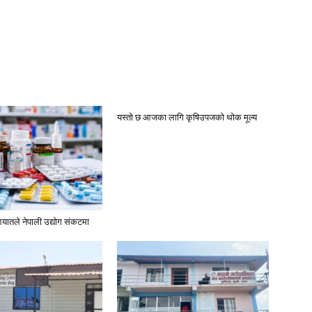
यस्तो छ आजका लागि कृषिउपजको थोक मूल्य
यातले नेपाली उद्योग संकटमा