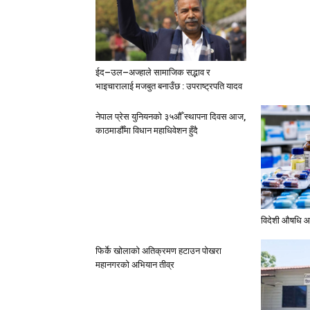
ईद–उल–अज्हाले सामाजिक सद्भाव र
भाइचारालाई मजबुत बनाउँछ : उपराष्ट्रपति यादव
नेपाल प्रेस युनियनको ३५औँ स्थापना दिवस आज,
काठमाडौँमा विधान महाधिवेशन हुँदै
विदेशी औषधि आ
फिर्के खोलाको अतिक्रमण हटाउन पोखरा
महानगरको अभियान तीव्र