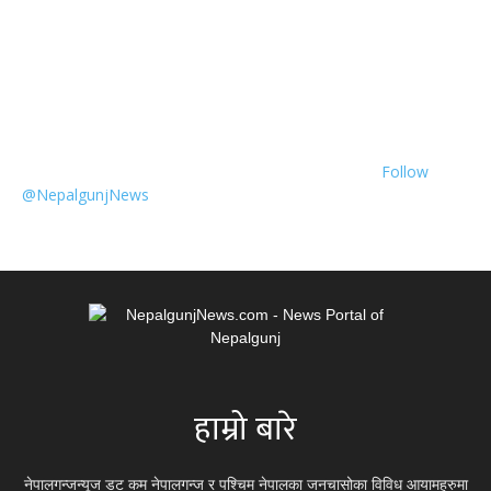
Follow
@NepalgunjNews
हाम्रो बारे
नेपालगन्जन्यूज डट कम नेपालगन्ज र पश्चिम नेपालका जनचासोका विविध आयामहरुमा