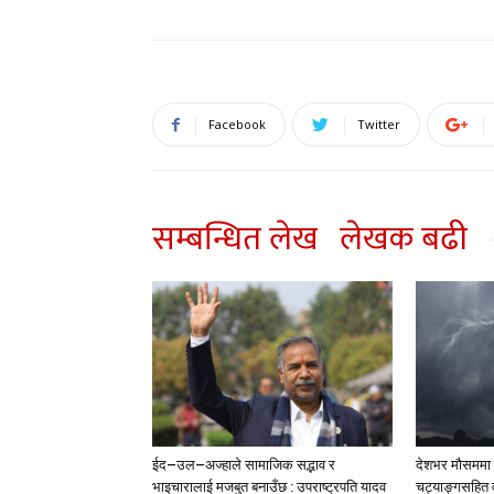
Facebook
Twitter
सम्बन्धित लेख
लेखक बढी
ईद–उल–अज्हाले सामाजिक सद्भाव र
देशभर मौसममा ब
भाइचारालाई मजबुत बनाउँछ : उपराष्ट्रपति यादव
चट्याङ्गसहित वर