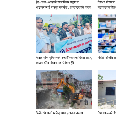
ईद–उल–अज्हाले सामाजिक सद्भाव र
देशभर मौसममा ब
भाइचारालाई मजबुत बनाउँछ : उपराष्ट्रपति यादव
चट्याङ्गसहित वर
नेपाल प्रेस युनियनको ३५औँ स्थापना दिवस आज,
विदेशी औषधि आ
काठमाडौँमा विधान महाधिवेशन हुँदै
फिर्के खोलाको अतिक्रमण हटाउन पोखरा
नेपालगन्जको शि