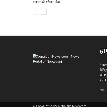
महानगरको अभियान तीव्र
हाम
नेपाल
केन्द्
सामाग
रुपमा
हामीला
© Copyright 2019. NepalgunjNews.com