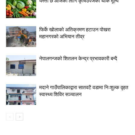
यस्तो छ आजका लागि कृषिउपजको थोक मूल्य
फिर्के खोलाको अतिक्रमण हटाउन पोखरा
महानगरको अभियान तीव्र
नेपालगन्जको शितलन केन्द्र प्रभावकारी बन्दै
मदाने गाउँपालिकाद्वारा सातवटै वडामा निःशुल्क वृहत
स्वास्थ्य शिविर सञ्चालन