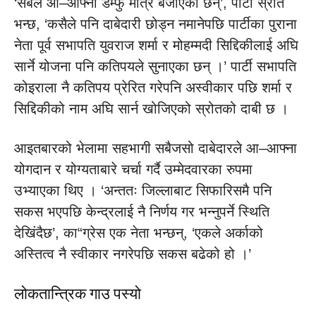
‘सबैले आ–आफ्नो डम्फु मात्र बजाएका छन्’, पार्टी स्रोत
भन्छ, ‘कसैले पनि दाबेदारी छोड्न नमानेपछि पार्टीका पुराना
नेता पूर्व सभापति युवराज शर्मा र मोहम्मदी सिद्दिकीलाई अघि
सार्ने योजना पनि कतिपयले सुनाएका छन् ।’ पार्टी सभापति
कोइराला नै कतिपय प्रेरित गरेपनि अस्वीकार पछि शर्मा र
सिद्दिकीको नाम अघि सार्न खोजिएको स्रोतको दाबी छ ।
आइतबारको भेलामा सहभागी सबैजसो दाबेदारले आ–आफ्ना
योगदान र योग्यताबारे चर्चा गर्दै उम्मेदवारका रुपमा
उभ्याएका थिए । ‘अन्ततः जिल्लाबाट सिफारिसमै पनि
सकस भएपछि केन्द्रलाई नै निर्णय गर भन्नुपर्ने स्थिति
देखिंदैछ’, का“ग्रेस एक नेता भन्छन्, ‘एकले अर्काको
अस्तित्व नै स्वीकार नगरेपछि सकस बढेको हो ।’
लोकतान्त्रिक गाउ पस्यो