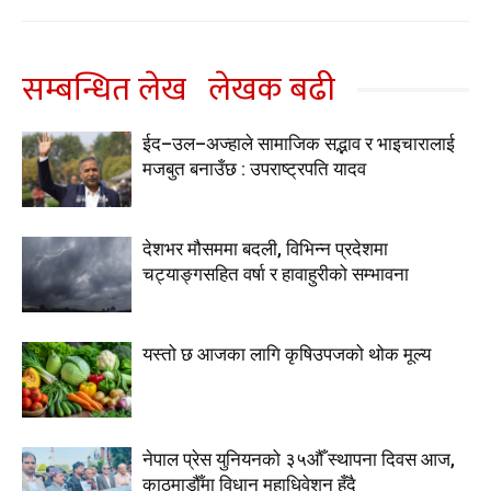
सम्बन्धित लेख
लेखक बढी
ईद–उल–अज्हाले सामाजिक सद्भाव र भाइचारालाई
मजबुत बनाउँछ : उपराष्ट्रपति यादव
देशभर मौसममा बदली, विभिन्न प्रदेशमा
चट्याङ्गसहित वर्षा र हावाहुरीको सम्भावना
यस्तो छ आजका लागि कृषिउपजको थोक मूल्य
नेपाल प्रेस युनियनको ३५औँ स्थापना दिवस आज,
काठमाडौँमा विधान महाधिवेशन हुँदै