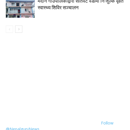
मदाने गाउँपालिकाद्वारा सातवटै वडामा निःशुल्क वृहत
स्वास्थ्य शिविर सञ्चालन
Follow
@NepalgunjNews