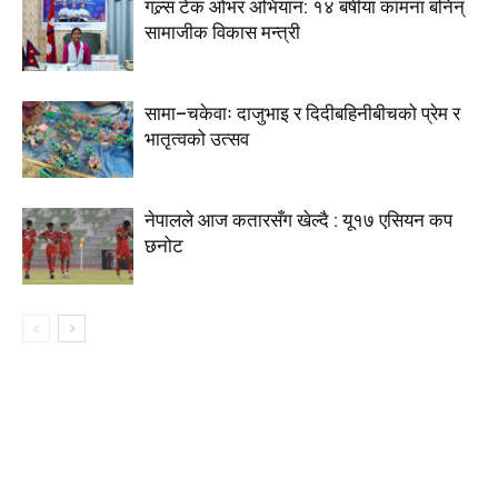
गल्र्स टेक ओभर अभियान: १४ बर्षीया कामना बनिन्
सामाजीक विकास मन्त्री
सामा–चकेवाः दाजुभाइ र दिदीबहिनीबीचको प्रेम र
भातृत्वको उत्सव
नेपालले आज कतारसँग खेल्दै : यू१७ एसियन कप
छनोट