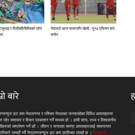
जुभाइ र दिदीबहिनीबीचको प्रेम
नेपालले आज कतारसँग खेल्दै : यू१७ एसियन कप
सव
छनोट
्रो बारे
ह
गन्जन्यूज डट कम नेपालगन्ज र पश्चिम नेपालका जनचासोका विविध आयामहरुमा
रित रहेर समाचार र विचार प्रकाशन गर्ने माध्यम हो । हामी सत्य, तथ्य र विश्वसनीय
्रीहरुको सम्प्रेषण गर्ने छौं । जीवन र जगतका समग्र आयामहरुलाई समानान्तर
 पस्किने जमर्को गर्दै नेपालगन्जन्यूज डट कम उपस्थित भएको छ ।
विस्तृतमा