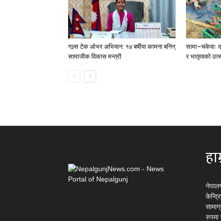
गल्र्स टेक ओभर अभियान: १४ बर्षीया कामना बनिन्
सामा–चकेवाः दा
सामाजीक विकास मन्त्री
र भातृत्वको उत्
हाम
नेपाल
केन्द्
सामाग
रुपमा