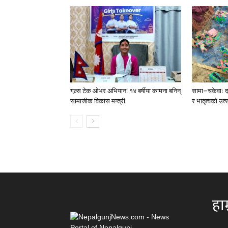
गल्र्स टेक ओभर अभियान: १४ बर्षीया कामना बनिन्
सामा–चकेवाः दा
सामाजीक विकास मन्त्री
र भातृत्वको उत्
हाम