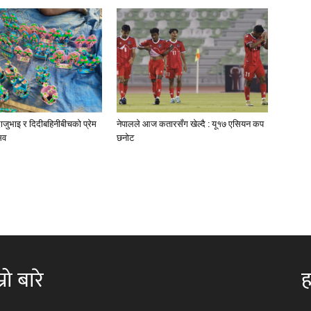
जुभाइ र दिदीबहिनीबीचको प्रेम
नेपालले आज कतारसँग खेल्दै : यू१७ एसियन कप
सव
छनोट
्रो बारे
ह