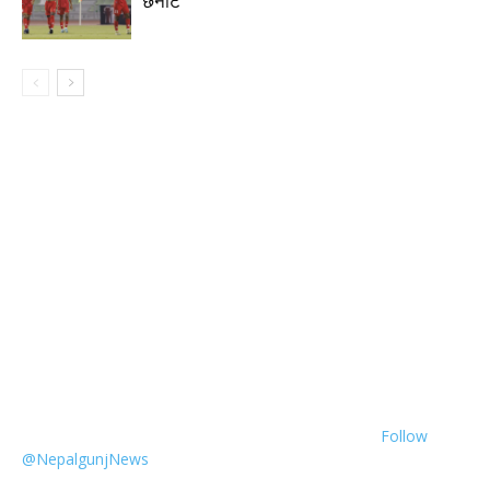
छनोट
Follow
@NepalgunjNews