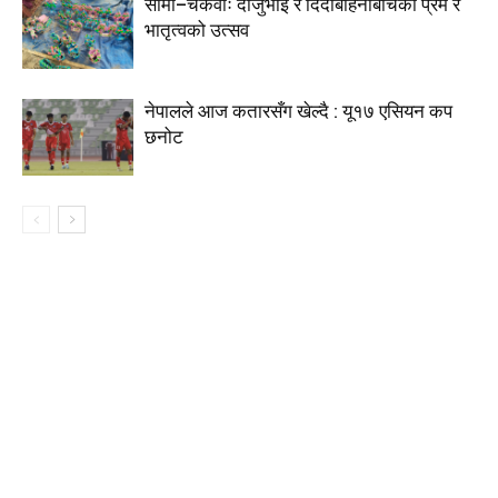
सामा–चकेवाः दाजुभाइ र दिदीबहिनीबीचको प्रेम र
भातृत्वको उत्सव
नेपालले आज कतारसँग खेल्दै : यू१७ एसियन कप
छनोट