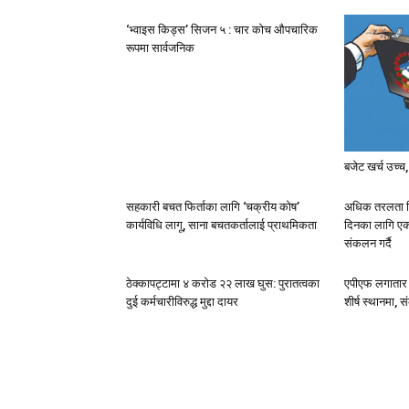
‘भ्वाइस किड्स’ सिजन ५ : चार कोच औपचारिक
रूपमा सार्वजनिक
बजेट खर्च उच्
सहकारी बचत फिर्ताका लागि ‘चक्रीय कोष’
अधिक तरलता नियन
कार्यविधि लागू, साना बचतकर्तालाई प्राथमिकता
दिनका लागि एक खर
संकलन गर्दै
ठेक्कापट्टामा ४ करोड २२ लाख घुस: पुरातत्वका
एपीएफ लगातार त
दुई कर्मचारीविरुद्ध मुद्दा दायर
शीर्ष स्थानमा,