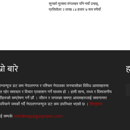
सुनको मूल्यमा मंगलबार पनि नयाँ उचाइ,
प्रतितोला २ लाख ८४ हजार ७ सय रुपैयाँ
्रो बारे
ह
गन्जन्यूज डट कम नेपालगन्ज र पश्चिम नेपालका जनचासोका विविध आयामहरुमा
रित रहेर समाचार र विचार प्रकाशन गर्ने माध्यम हो । हामी सत्य, तथ्य र विश्वसनीय
्रीहरुको सम्प्रेषण गर्ने छौं । जीवन र जगतका समग्र आयामहरुलाई समानान्तर
 पस्किने जमर्को गर्दै नेपालगन्जन्यूज डट कम उपस्थित भएको छ ।
विस्तृतमा
ई सम्पर्क:
info@nepalgunjnews.com