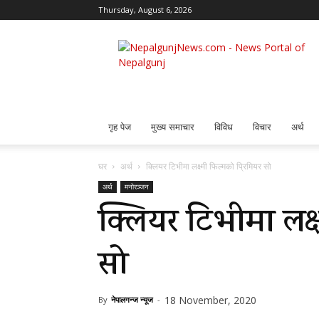
Thursday, August 6, 2026
Nepalgunj
News
गृह पेज
मुख्य समाचार
विविध
विचार
अर्थ
घर
अर्थ
क्लियर टिभीमा लक्ष्मी फिल्मको प्रिमियर सो
अर्थ
मनोरञ्जन
क्लियर टिभीमा लक्ष
सो
18 November, 2020
By
नेपालगन्ज न्यूज
-