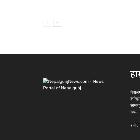
हाम
नेपाल
केन्द्
सामाग
रुपमा
हामीला