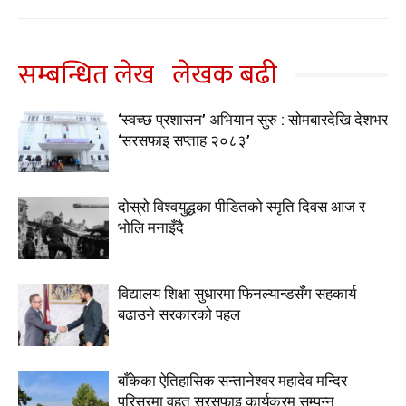
सम्बन्धित लेख
लेखक बढी
‘स्वच्छ प्रशासन’ अभियान सुरु : सोमबारदेखि देशभर
‘सरसफाइ सप्ताह २०८३’
दोस्रो विश्वयुद्धका पीडितको स्मृति दिवस आज र
भोलि मनाइँदै
विद्यालय शिक्षा सुधारमा फिनल्यान्डसँग सहकार्य
बढाउने सरकारको पहल
बाँकेका ऐतिहासिक सन्तानेश्वर महादेव मन्दिर
परिसरमा वृहत सरसफाइ कार्यक्रम सम्पन्न