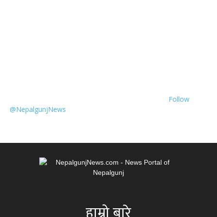
Follow
@NepalgunjNews
हाम्रो बारे