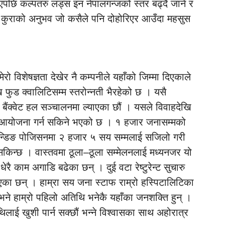
आएपछि कल्पतरु लड्स इन नेपालगन्जको स्तर बढ्दै जाने र
न कुराको अनुभव जो कसैले पनि दोहोरिएर आउँदा महसुस
 विशेषज्ञता देखेर नै कम्पनीले यहाँको जिम्मा दिएकाले
ेखि फुड क्वालिटिसम्म स्तरोन्नती भैरहेको छ । यसै
ो बैंक्वेट हल सञ्चालनमा ल्याएका छौं । यसले विवाहदेखि
सँग आयोजना गर्न सकिने भएको छ । १ हजार जनासम्मको
ट्यान्डिङ पोजिसनमा २ हजार ५ सय सम्मलाई सजिलो गरी
सकिन्छ । वास्तवमा ठूला–ठूला सम्मेलनलाई मध्यनजर यो
 काम अगाडि बढेका छन् । दुई वटा रेष्टुरेन्ट सुचारु
का छन् । हाम्रा सय जना स्टाफ राम्रो हस्पिटालिटिका
नभने हाम्रो पहिलो अतिथि भनेकै यहाँका जनशक्ति हुन् ।
िलाई खुशी पार्न सक्छौं भन्ने विश्वासका साथ अहोरात्र