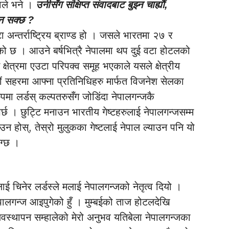
ाले भने ।
उनीसँग संक्षिप्त संवादबाट बुझ्न चाह्यौं,
िन सक्छ ?
एउटा अन्तर्राष्ट्रिय ब्राण्ड हो । जसले भारतमा २७ र
को छ । आउने बर्षभित्रै नेपालमा थप दुई वटा होटलको
 क्षेत्रमा एउटा परिपक्व समूह भएकाले यसले क्षेत्रीय
यौं सहरमा आफ्ना प्रतिनिधिहरु मार्फत विजनेश सेलका
पमा लर्डस् कल्पतरुसँग जोडिंदा नेपालगन्जकै
्छ । छुट्टि मनाउन भारतीय गेष्टहरुलाई नेपालगन्जसम्म
न होस्, तेस्रो मुलुकका गेष्टलाई नेपाल ल्याउन पनि यो
ग्छ ।
लाई चिनेर लर्डस्ले मलाई नेपालगन्जको नेतृत्व दियो ।
नेपालगन्ज आइपुगेको हुँ । मुम्बईको ताज होटलदेखि
यवस्थापन सम्हालेको मेरो अनुभव यतिबेला नेपालगन्जका