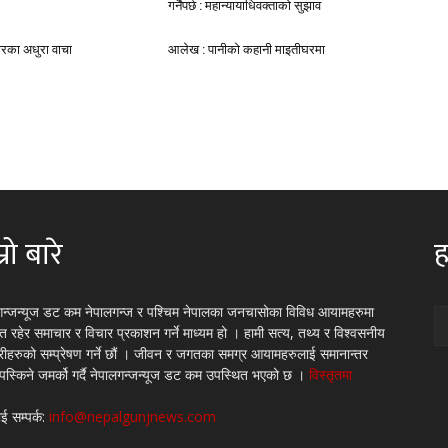
गर्नैपर्छ : महान्यायाधिवक्ताको सुझाव
ारका अधुरा वाचा
आलेख : पानीको कहानी माइतीघरमा
्रो बारे
ह
गन्जन्यूज डट कम नेपालगन्ज र पश्चिम नेपालका जनचासोका विविध आयामहरुमा
रित रहेर समाचार र विचार प्रकाशन गर्ने माध्यम हो । हामी सत्य, तथ्य र विश्वसनीय
्रीहरुको सम्प्रेषण गर्ने छौं । जीवन र जगतका समग्र आयामहरुलाई समानान्तर
 पस्किने जमर्को गर्दै नेपालगन्जन्यूज डट कम उपस्थित भएको छ ।
विस्तृतमा
ई सम्पर्क:
info@nepalgunjnews.com