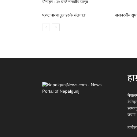
यौनाङ्ग : २४ घण्टे नारकीय यात्रा
भ्रष्टाचारमा ठूलाहरुकै संलग्नता
वातावरणीय सुध
हाम
नेपाल
केन्द्
सामाग
रुपमा
हामीला