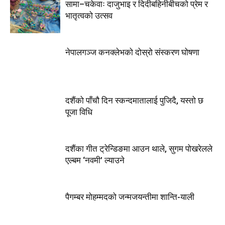
सामा–चकेवाः दाजुभाइ र दिदीबहिनीबीचको प्रेम र
भातृत्वको उत्सव
नेपालगञ्ज कनक्लेभको दोस्रो संस्करण घोषणा
दशैंको पाँचौ दिन स्कन्दमातालाई पुजिदै, यस्तो छ
पूजा विधि
दशैंका गीत ट्रेन्डिङमा आउन थाले, सुगम पोखरेलले
एल्बम ‘नवमी’ ल्याउने
पैगम्बर मोहम्मदको जन्मजयन्तीमा शान्ति-याली