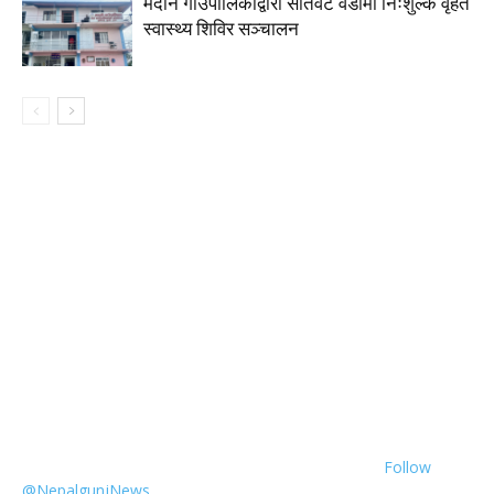
मदाने गाउँपालिकाद्वारा सातवटै वडामा निःशुल्क वृहत
स्वास्थ्य शिविर सञ्चालन
Follow
@NepalgunjNews