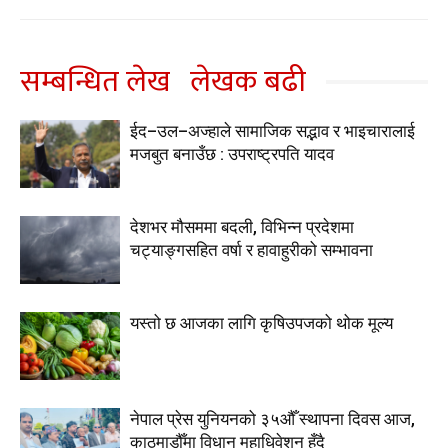
सम्बन्धित लेख
लेखक बढी
ईद–उल–अज्हाले सामाजिक सद्भाव र भाइचारालाई
मजबुत बनाउँछ : उपराष्ट्रपति यादव
देशभर मौसममा बदली, विभिन्न प्रदेशमा
चट्याङ्गसहित वर्षा र हावाहुरीको सम्भावना
यस्तो छ आजका लागि कृषिउपजको थोक मूल्य
नेपाल प्रेस युनियनको ३५औँ स्थापना दिवस आज,
काठमाडौँमा विधान महाधिवेशन हुँदै