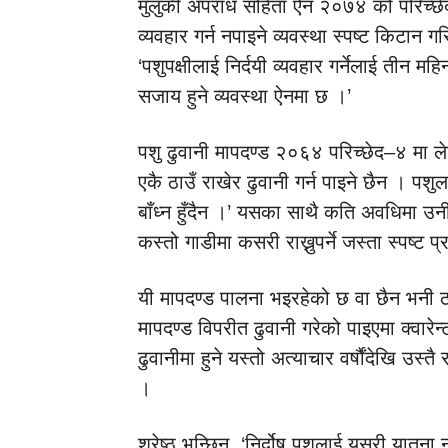
मुलुकी अपराध संहिता ऐन २०७४ को परिच्छेद २७
व्यवहार गर्न नपाइने व्यवस्था स्पष्ट किटान 
‘पशुपक्षीलाई निर्दयी व्यवहार गर्नेलाई तीन मह
सजाय हुने व्यवस्था ऐनमा छ ।’
पशु ढुवानी मापदण्ड २०६४ परिच्छेद–४ म
एकै ठाउँ राखेर ढुवानी गर्न पाइने छैन । पश
बाँध्न हुँदैन ।’ यसका साथै कति अवधिमा उनी
कस्तो गाडीमा कसरी राख्नुपर्ने जस्ता स्पष्ट 
यी मापदण्ड पालना भइरहेको छ वा छैन भनी ठा
मापदण्ड विपरीत ढुवानी गरेको पाइएमा क्वारेन
ढुवानीमा हुने यस्तो अत्याचार वर्षौंदेखि उस्तै
।
श्रेष्ठ भन्छिन्, ‘निर्दोष पशुलाई यसरी यातना