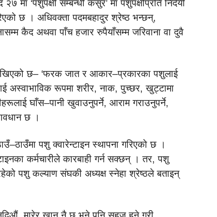
 मा ‘पशुपक्षी सम्बन्धी कसुर’ मा पशुपक्षीप्रति निर्दयी
गरिएको छ । अधिवक्ता पदमबहादुर श्रेष्ठ भन्छन्,
िनासम्म कैद अथवा पाँच हजार रुपैयाँसम्म जरिवाना वा दुवै
ा लेखिएको छ– ‘फरक जात र आकार–प्रकारका पशुलाई
ुलाई अस्वाभाविक रूपमा शरीर, नाक, पुच्छर, खुट्टामा
हरूलाई घाँस–पानी खुवाउनुपर्ने, आराम गराउनुपर्ने,
प्रावधान छ ।
उँ–ठाउँमा पशु क्वारेन्टाइन स्थापना गरिएको छ ।
्टाइनका कर्मचारीले कारबाही गर्न सक्छन् । तर, पशु
 रहेको पशु कल्याण संघकी अध्यक्ष स्नेहा श्रेष्ठले बताइन्
 नदिऔं, मारेर खानु नै छ भने पनि सहज हुने गरी