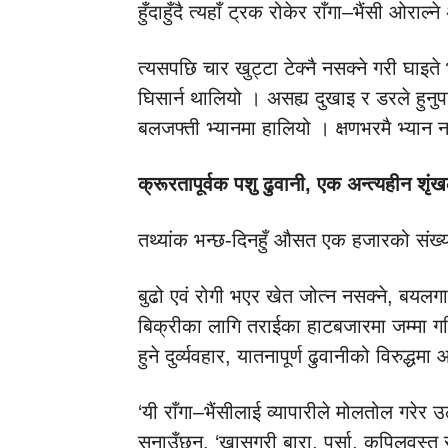
हुँदाहुँदै त्यहाँ ट्रक रोकेर राँगा–भैंसी ओरा
त्यसपछि चार खुट्टा टेक्नै नसक्ने गरी घाइ
घिसार्न थालियो । असह्य दुखाइ र डरले हुनु
बलजफ्ती भ्यानमा हालियो । क्षणभरमै भ्यान ना
क्रूरतापूर्वक पशु ढुवानी, एक अन्त्यहीन शृं
तथ्यांक भन्छ-दिनहुँ औसत एक हजारको संख्यामा
बुढो एवं रोगी भएर खेत जोत्न नसक्ने, बयलगाड
बिक्रीका लागि तराईका हाटबजारमा जम्मा गर
हुने दुर्व्यवहार, यातनापूर्ण ढुवानीको विरुद
‘यी राँगा–भैंसीलाई व्यापारीले मोलतोल गरेर 
सुनाउँछन्, ‘खासगरी बारा, पर्सा, कपिलवस्तु र