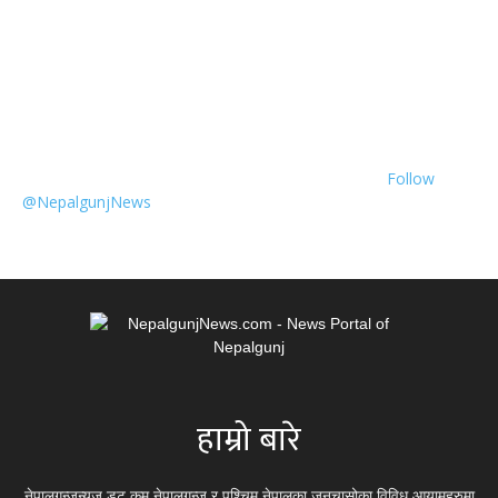
Follow
@NepalgunjNews
हाम्रो बारे
नेपालगन्जन्यूज डट कम नेपालगन्ज र पश्चिम नेपालका जनचासोका विविध आयामहरुमा