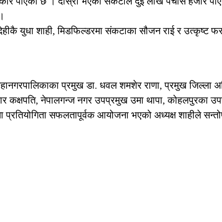
रस्कार पाएको छ । दोस्रो भएको संकटाले दुई लाख पचास हजार पाएको
 ।
रुपन्देहीकै युधा शाही, मिडफिल्डरमा संकटाका सौजन राई र उत्कृष्
पमहानगरपालिकाका प्रमुख डा. धवल शमशेर राणा, प्रमुख जिल्ला अ
ार कक्षपति, नेपालगन्ज नगर उपप्रमुख उमा थापा, कोहलपुरका उपप
्रतियोगिता सफलतापूर्वक आयोजना भएको अध्यक्ष शाहीले सन्तोष व्