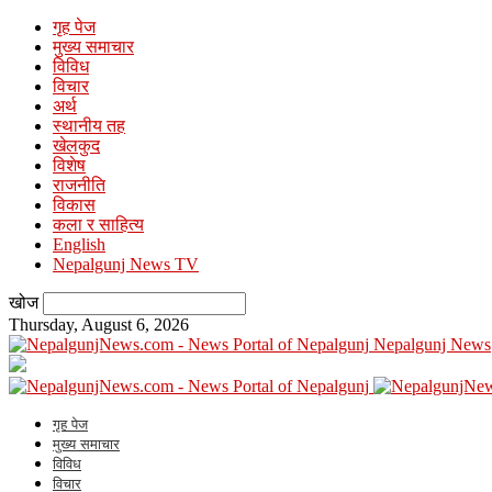
गृह पेज
मुख्य समाचार
विविध
विचार
अर्थ
स्थानीय तह
खेलकुद
विशेष
राजनीति
विकास
कला र साहित्य
English
Nepalgunj News TV
खोज
Thursday, August 6, 2026
Nepalgunj News
गृह पेज
मुख्य समाचार
विविध
विचार