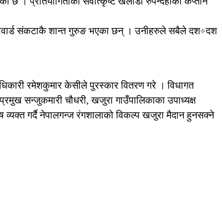
 छ । प्रतियोगिताको सर्वोत्कृष्ट खेलाडी रुपन्देहीका कप्तान
ट फरवार्ड संकटाकै शान्त गुरुङ भएका छन् । उनीहरुले सबैले दश÷दश
धिकारी रमेशकुमार केसीले पुरस्कार वितरण गरे । विधागत
्रमुख सन्जुकमारी चौधरी, खजुरा गाउँपालिकाका उपाध्यक्ष
यक्त गर्दै नेपालगन्ज रंगशालाको विकल्प खजुरा मैदान हुनसक्ने