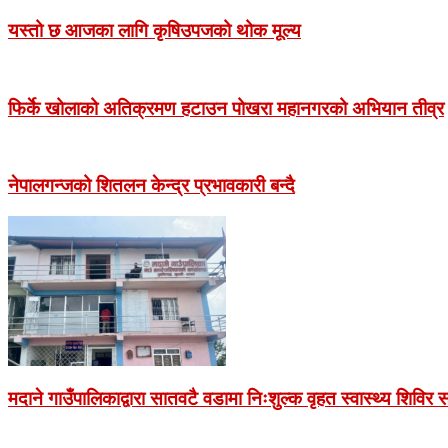
यस्तो छ आजका लागि कृषिउपजको थोक मूल्य
फिर्के खोलाको अतिक्रमण हटाउन पोखरा महानगरको अभियान तीव्र
नेपालगन्जको शितलन केन्द्र प्रभावकारी बन्दै
मदाने गाउँपालिकाद्वारा सातवटै वडामा निःशुल्क वृहत स्वास्थ्य शिविर