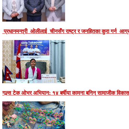
प्रधानमन्त्री ओलीलाई चीनसँग राष्ट्र र जनहितका कुरा गर्न आग
गल्र्स टेक ओभर अभियान: १४ बर्षीया कामना बनिन् सामाजीक विकास 