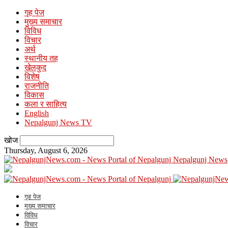
गृह पेज
मुख्य समाचार
विविध
विचार
अर्थ
स्थानीय तह
खेलकुद
विशेष
राजनीति
विकास
कला र साहित्य
English
Nepalgunj News TV
खोज
Thursday, August 6, 2026
Nepalgunj News
गृह पेज
मुख्य समाचार
विविध
विचार