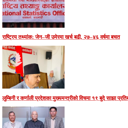
राष्ट्रिय तथ्यांक: जेन–जी उमेरमा खर्च बढी, २७–४६ वर्षमा बचत
लुम्बिनी र कर्णाली प्रदेशका मुख्यमन्त्रीकाे विचमा १९ बुदे साझा प्रतिब