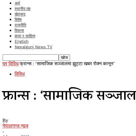
अर्थ
स्थानीय तह
खेलकुद
विशेष
राजनीति
विकास
कला र साहित्य
English
Nepalgunj News TV
घर
विविध
फ्रान्स : ‘सामाजिक सञ्जालमा झुट्टा खबर रोक्न कानून’
विविध
फ्रान्स : ‘सामाजिक सञ्जालम
By
नेपालगन्ज न्यूज
-