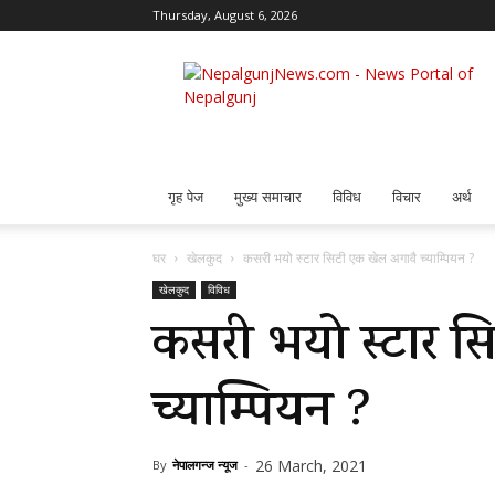
Thursday, August 6, 2026
Nepalgunj
News
गृह पेज
मुख्य समाचार
विविध
विचार
अर्थ
घर
खेलकुद
कसरी भयो स्टार सिटी एक खेल अगावै च्याम्पियन ?
खेलकुद
विविध
कसरी भयो स्टार स
च्याम्पियन ?
26 March, 2021
By
नेपालगन्ज न्यूज
-