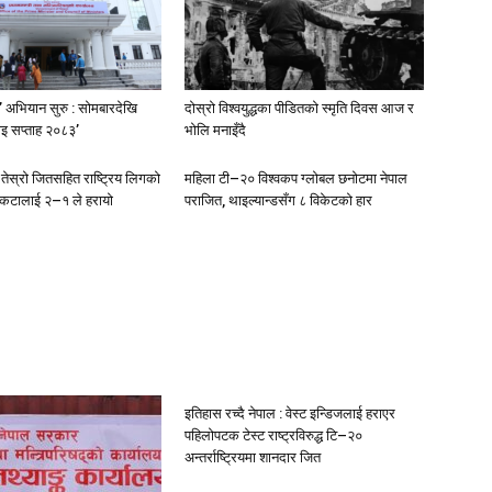
न’ अभियान सुरु : सोमबारदेखि
दोस्रो विश्वयुद्धका पीडितको स्मृति दिवस आज र
इ सप्ताह २०८३’
भोलि मनाइँदै
ेस्रो जितसहित राष्ट्रिय लिगको
महिला टी–२० विश्वकप ग्लोबल छनोटमा नेपाल
 संकटालाई २–१ ले हरायो
पराजित, थाइल्यान्डसँग ८ विकेटको हार
इतिहास रच्दै नेपाल : वेस्ट इन्डिजलाई हराएर
पहिलोपटक टेस्ट राष्ट्रविरुद्ध टि–२०
अन्तर्राष्ट्रियमा शानदार जित