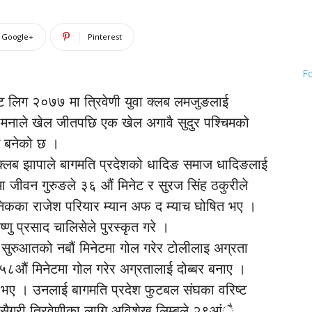
Google+
Pinterest
F
न्ट लिग २०७७ मा त्रिवेणी युवा क्लब लमजुङलाई
मनाले खेल जीतपछि एक खेल अगावै सुदुर पश्चिमको
यन बनेको छ ।
थ क्लब झापाले बागमति प्रदेशको धादिङ समाज धादिङलाई
जीवन गुरुङले ३६ औं मिनेट र सुरज सिंह ठकुरीले
निकका राजेश परियार म्यान अफ द म्याच घोषित भए ।
ु प्रसाद चालिसेले पुरस्कृत गरे ।
सुरुआतको नबौं मिनेटमा गोल गरेर टोलीलाइ अग्रता
५८औं मिनेटमा गोल गरेर अग्रतालाई दोब्बर बनाए ।
त भए । उनलाई बागमति प्रदेश फुटबल संघका वरिष्ट
 यसैगरी त्रिवेणीका लागि अविशेख लिम्बुले २९आंै