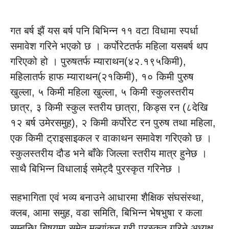
गत बर्ष झैं यस बर्ष पनि बिभिन्न ११ वटा विधामा स्पर्धा
समावेश गरिने भएको छ । कर्पोरेटतर्फ महिला यसबर्ष थप
गरिएको हो । पुरुषतर्फ म्याराथन(४२.१९५किमी),
महिलातर्फ हाफ म्याराथन(२१किमी), १० किमी पुरुष
खुल्ला, ५ किमी महिला खुल्ला, ५ किमी स्कुलस्तरीय
छात्र, ३ किमी स्कुल स्तरीय छात्रा, किड्स रन (८देखि
१२ बर्ष उमेरसमुह), २ किमी कर्पोरेट रन पुरुष तथा महिला,
एक किमी ट्राइसाइकल र वाकाथन समावेश गरिएको छ ।
स्कुलस्तरीय दौड भने बाँके जिल्ला स्तरीय मात्र हुनेछ ।
साथै बिभिन्न विधालाई समेट्दै पुरस्कृत गरिनेछ ।
सहभागिता एवं भव्य बनाउने आधारमा शैक्षिक संघसंस्था,
क्लब, आमा समुह, वडा समिति, बिभिन्न भेषभुषा र कला
सम्बन्धि बिषयमा समेत मुल्यांकन गरी पुरस्कृत गरिने अध्यक्ष