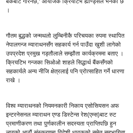
बैंकबाट गरिनेछ,’ आयोजक क्रियटिभ ह्याण्ड्सले भनेको छ
।
गौतम बुद्धको जन्मथलो लुम्बिनीकै परिचयका रुपमा स्थापित
नेपालगन्ज म्याराथनसँग सहकार्य गर्न पाउँदा खुशी लागेको
उपप्रदेश प्रमुख गड्तौलाले सम्झौता कार्यक्रममा बताए ।
क्रियटिभ गन्जका सिओओ शाहले सिद्धार्थ बैंकसँगको
सहकार्यले अन्य नीजि क्षेत्रलाई पनि प्रोत्साहित गर्ने धारणा
राखे ।
विश्व म्याराथनको नियमनकारी निकाय एसोसियसन अफ
इन्टरनेसनल म्याराथन एण्ड डिस्टेन्स रेश(एम्स)बाट रुट
प्रमाणीकरण तथा पुर्णकालीन सदस्यता प्राप्तिपछि हुन
लागको आठौं संस्करणमा विदेशी धावकको समेत सहभागिता