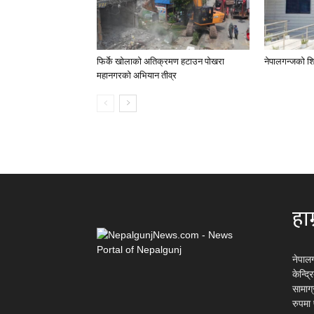
फिर्के खोलाको अतिक्रमण हटाउन पोखरा
नेपालगन्जको शि
महानगरको अभियान तीव्र
हाम
नेपाल
केन्द्
सामाग
रुपमा