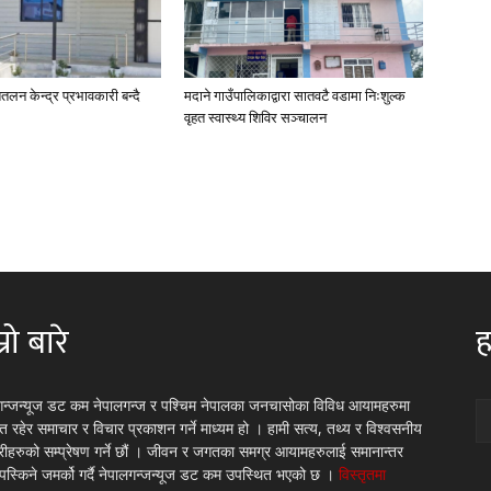
तलन केन्द्र प्रभावकारी बन्दै
मदाने गाउँपालिकाद्वारा सातवटै वडामा निःशुल्क
वृहत स्वास्थ्य शिविर सञ्चालन
्रो बारे
ह
गन्जन्यूज डट कम नेपालगन्ज र पश्चिम नेपालका जनचासोका विविध आयामहरुमा
रित रहेर समाचार र विचार प्रकाशन गर्ने माध्यम हो । हामी सत्य, तथ्य र विश्वसनीय
्रीहरुको सम्प्रेषण गर्ने छौं । जीवन र जगतका समग्र आयामहरुलाई समानान्तर
 पस्किने जमर्को गर्दै नेपालगन्जन्यूज डट कम उपस्थित भएको छ ।
विस्तृतमा