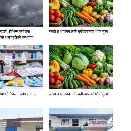
दली, विभिन्न प्रदेशमा
यस्तो छ आजका लागि कृषिउपजको थोक मूल्य
्षा र हावाहुरीको सम्भावना
यातले नेपाली उद्योग संकटमा
यस्तो छ आजका लागि कृषिउपजको थोक मूल्य