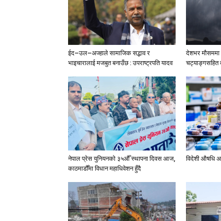
ईद–उल–अज्हाले सामाजिक सद्भाव र
देशभर मौसममा ब
भाइचारालाई मजबुत बनाउँछ : उपराष्ट्रपति यादव
चट्याङ्गसहित वर
नेपाल प्रेस युनियनको ३५औँ स्थापना दिवस आज,
विदेशी औषधि आ
काठमाडौँमा विधान महाधिवेशन हुँदै