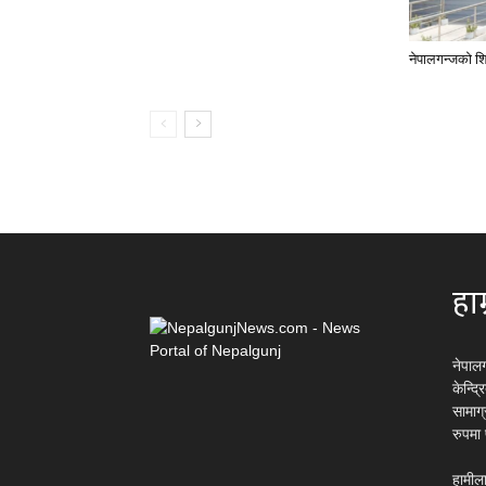
नेपालगन्जको शि
हाम
नेपाल
केन्द्
सामाग
रुपमा
हामीला