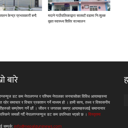
तलन केन्द्र प्रभावकारी बन्दै
मदाने गाउँपालिकाद्वारा सातवटै वडामा निःशुल्क
वृहत स्वास्थ्य शिविर सञ्चालन
्रो बारे
ह
गन्जन्यूज डट कम नेपालगन्ज र पश्चिम नेपालका जनचासोका विविध आयामहरुमा
रित रहेर समाचार र विचार प्रकाशन गर्ने माध्यम हो । हामी सत्य, तथ्य र विश्वसनीय
्रीहरुको सम्प्रेषण गर्ने छौं । जीवन र जगतका समग्र आयामहरुलाई समानान्तर
 पस्किने जमर्को गर्दै नेपालगन्जन्यूज डट कम उपस्थित भएको छ ।
विस्तृतमा
ई सम्पर्क:
info@nepalgunjnews.com