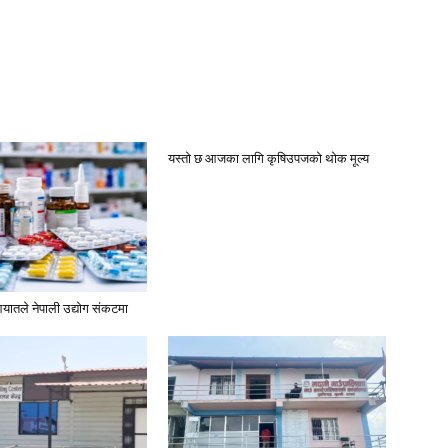
यस्तो छ आजका लागि कृषिउपजको थोक मूल्य
यातले नेपाली उद्योग संकटमा