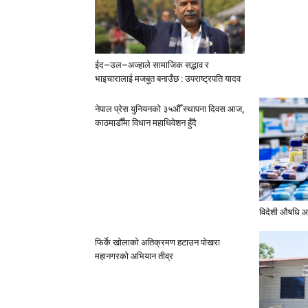
ईद–उल–अज्हाले सामाजिक सद्भाव र
भाइचारालाई मजबुत बनाउँछ : उपराष्ट्रपति यादव
नेपाल प्रेस युनियनको ३५औँ स्थापना दिवस आज,
काठमाडौँमा विधान महाधिवेशन हुँदै
विदेशी औषधि आ
फिर्के खोलाको अतिक्रमण हटाउन पोखरा
महानगरको अभियान तीव्र