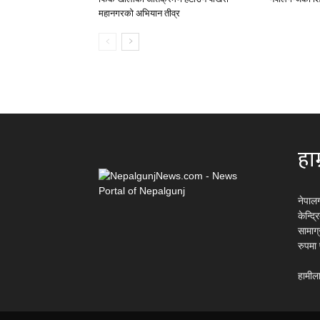
महानगरको अभियान तीव्र
हाम
नेपाल
केन्द्
सामाग
रुपमा
हामीला