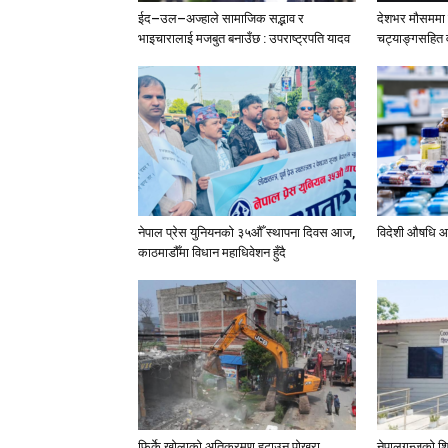
ईद–उल–अज्हाले सामाजिक सद्भाव र
देशभर मौसममा ब
भाइचारालाई मजबुत बनाउँछ : उपराष्ट्रपति यादव
चट्याङ्गसहित वर
नेपाल प्रेस युनियनको ३५औँ स्थापना दिवस आज,
विदेशी औषधि आ
काठमाडौँमा विधान महाधिवेशन हुँदै
फिर्के खोलाको अतिक्रमण हटाउन पोखरा
नेपालगन्जको शि