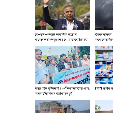
ईद–उल–अज्हाले सामाजिक सद्भाव र
देशभर मौसममा ब
भाइचारालाई मजबुत बनाउँछ : उपराष्ट्रपति यादव
चट्याङ्गसहित वर
नेपाल प्रेस युनियनको ३५औँ स्थापना दिवस आज,
विदेशी औषधि आ
काठमाडौँमा विधान महाधिवेशन हुँदै