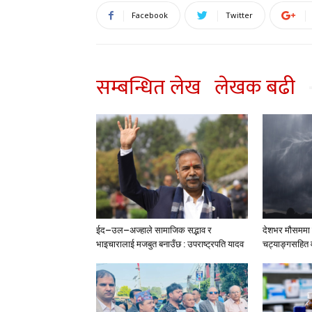
Facebook
Twitter
सम्बन्धित लेख
लेखक बढी
ईद–उल–अज्हाले सामाजिक सद्भाव र
देशभर मौसममा ब
भाइचारालाई मजबुत बनाउँछ : उपराष्ट्रपति यादव
चट्याङ्गसहित वर