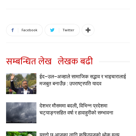
Facebook
Twitter
सम्बन्धित लेख
लेखक बढी
ईद–उल–अज्हाले सामाजिक सद्भाव र भाइचारालाई
मजबुत बनाउँछ : उपराष्ट्रपति यादव
देशभर मौसममा बदली, विभिन्न प्रदेशमा
चट्याङ्गसहित वर्षा र हावाहुरीको सम्भावना
यस्तो छ आजका लागि कृषिउपजको थोक मूल्य