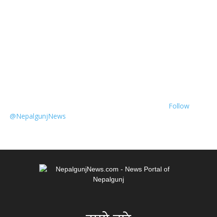
Follow
@NepalgunjNews