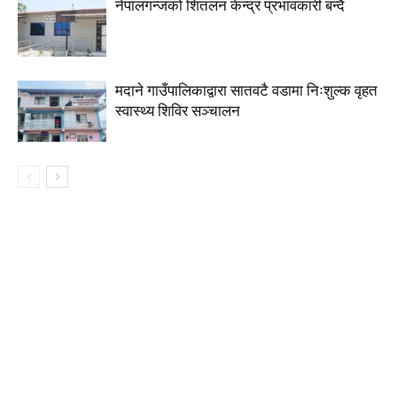
नेपालगन्जको शितलन केन्द्र प्रभावकारी बन्दै
मदाने गाउँपालिकाद्वारा सातवटै वडामा निःशुल्क वृहत
स्वास्थ्य शिविर सञ्चालन