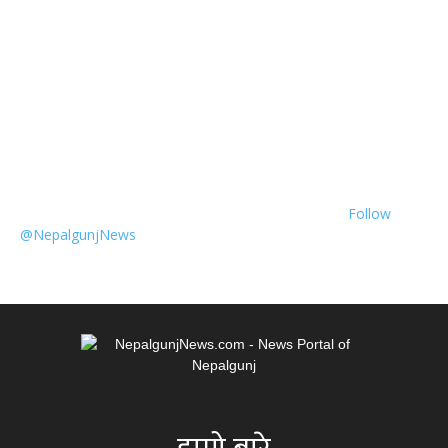
Follow
@NepalgunjNews