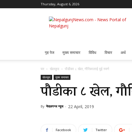
Thursday, August 6, 2026
Nepalgunj
News
गृह पेज
मुख्य समाचार
विविध
विचार
अर्थ
घर
खेलकुद
पौडीका ८ खेल, गौरिकालाई दुई स्वर्ण
खेलकुद
मुख्य समाचार
पौडीका ८ खेल, गौरि
22 April, 2019
By
नेपालगन्ज न्यूज
-
Facebook
Twitter