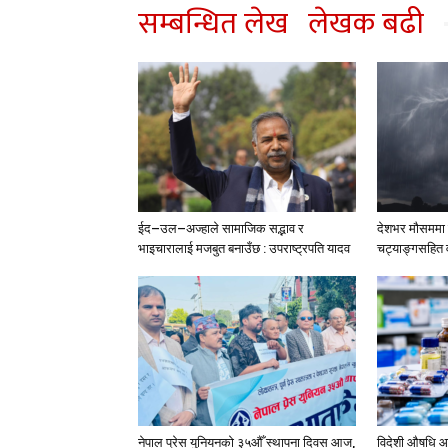
सम्बन्धित लेख
लेखक बढी
ईद–उल–अज्हाले सामाजिक सद्भाव र
देशभर मौसममा ब
भाइचारालाई मजबुत बनाउँछ : उपराष्ट्रपति यादव
चट्याङ्गसहित वर
नेपाल प्रेस युनियनको ३५औँ स्थापना दिवस आज,
विदेशी औषधि आ